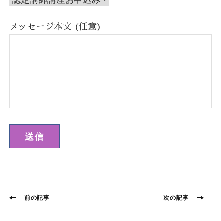
メッセージ本文 (任意)
投
前
次
前の記事
次の記事
の
の
稿
投
投