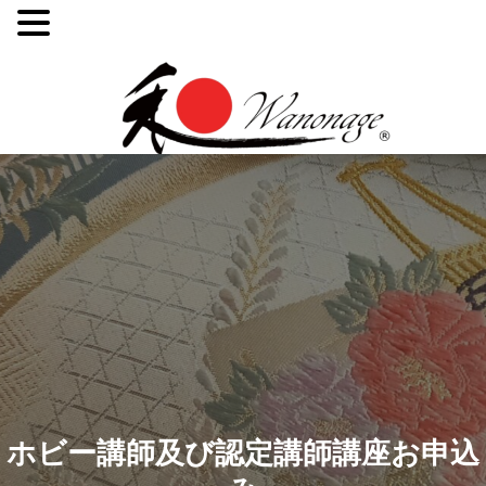
コ
和のナージュとは、着物や帯を使用し、フランスのカルトナ
ン
和のナージュ
ジュ工法で作製されたハンドメイドのバッグや小物のこと
テ
す。
ン
ツ
へ
ス
キ
ッ
プ
(Enter
を
ホビー講師及び認定講師講座お申込
押
す)